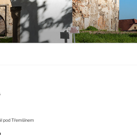
S
ál pod Třemšínem
a