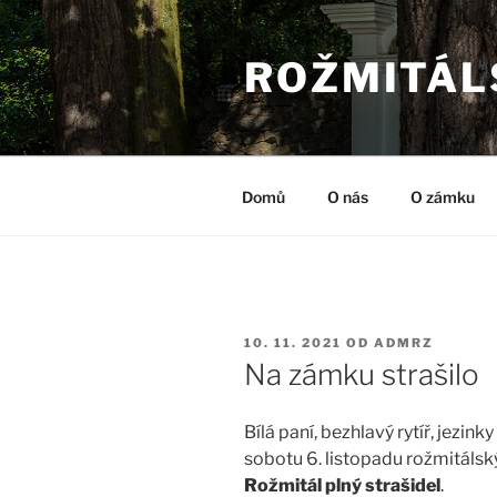
Přejít
k
ROŽMITÁL
obsahu
webu
Domů
O nás
O zámku
PUBLIKOVÁNO
10. 11. 2021
OD
ADMRZ
Na zámku strašilo
Bílá paní, bezhlavý rytíř, jezink
sobotu 6. listopadu rožmitáls
Rožmitál plný strašidel
.