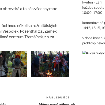
květen – září
každou sobotu
byla obrovská a to nás všechny moc
10:00–17:00
komentované pro
upráci hned několika rožmitálských
14:15, 15:15, 1
l Vespolek, Rosenthal z.s., Zámek
nné centrum Třemšínek, z.s. za
v době konání 
prohlídky neko
NÁSLEDUJÍCÍ
Následující
příspěvek
elé“
Máme nový záhon