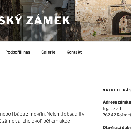
SKÝ ZÁMEK
Podpořili nás
Galerie
Kontakt
NAJDETE NÁ
Adresa zámku
Ing. Lízla 1
y nebo i bába z mokřin. Nejen ti obsadili v
262 42 Rožmit
ký zámek a jeho okolí během akce
Otevírací dob