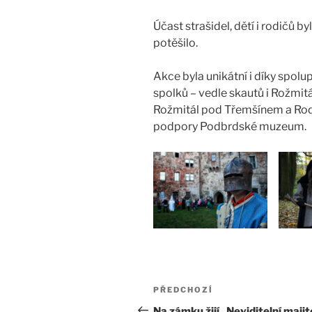
Účast strašidel, dětí i rodičů 
potěšilo.
Akce byla unikátní i díky spol
spolků – vedle skautů i Rožmitá
Rožmitál pod Třemšínem a Rodi
podpory Podbrdské muzeum.
Navigace
Předchozí
PŘEDCHOZÍ
pro
příspěvek
Na zámku žijí „Neviditelní majit