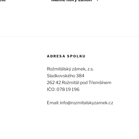
ADRESA SPOLKU
Rožmitálský zámek, z.s.
Sladkovského 384
262 42 Rožmitál pod Třemšínem
IČO: 078 19 196
Email: info@rozmitalskyzamek.cz